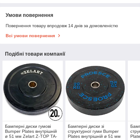
Умови повернення
Повернення товару впродовж 14 днів за домовленістю
Всі умови повернення
Подібні товари компанії
Бамперні диски гумові
Бамперні диски зі
Бамп
Bumper Plates внутрішній
структурної гуми Bumper
стру
ø 51 мм Zelart Z-TOP TA-
Plates внутрішній ø 51 мм
Plat