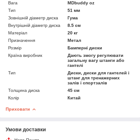
Вага
MDbuddy oz
Тип
51 мм
Зовнішній діаметр диска
Гума
Внутрішній діаметр диска
8.5 см
Матеріал
20 кг
Призначення
Метал
Розмір
Бамперні диски
Країна виробник
Дають змогу регулювати
загальну вагу штанги або
гантелі
Тип
Диски, диски для гантелей і
штанг для тренажерних
залів і спортзалів
Толщина диска
45 см
Колір
Китай
Приховати
Умови доставки
Нова Пошта