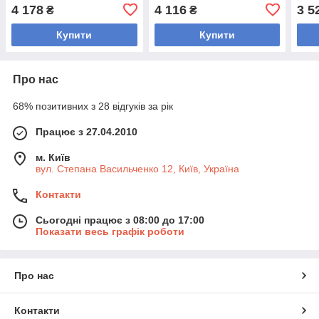
5125-20 20 кг (чорний)
Record TA-4782-20 20 кг
Reco
4 178
4 116
3 5
₴
₴
(зовнішній ø-45 см,
(зов
чорний-синій)
Купити
Купити
Про нас
68% позитивних з 28 відгуків за рік
Працює з 27.04.2010
м. Київ
вул. Степана Васильченко 12, Київ, Україна
Контакти
Сьогодні працює з 08:00 до 17:00
Показати весь графік роботи
Про нас
Контакти