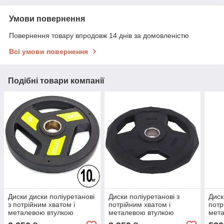
Умови повернення
Повернення товару впродовж 14 днів за домовленістю
Всі умови повернення
Подібні товари компанії
Диски диски поліуретанові
Диски поліуретанові з
Диск
з потрійним хватом і
потрійним хватом і
потр
металевою втулкою
металевою втулкою
мет
внутрішній ø51 мм Zelart
внутрішній ø 51 мм LI
внут