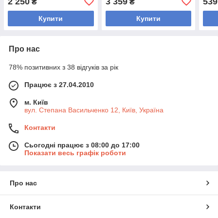
2 250
3 359
539
₴
₴
TA-5344-10 10 кг
NUO SC-3858-15 15кг
Budd
кг (
Купити
Купити
Про нас
78% позитивних з 38 відгуків за рік
Працює з 27.04.2010
м. Київ
вул. Степана Васильченко 12, Київ, Україна
Контакти
Сьогодні працює з 08:00 до 17:00
Показати весь графік роботи
Про нас
Контакти