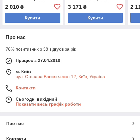
внутрішній ø 51 мм Z-HIT
внутрішній ø 51 мм Zelart
внут
2 010
3 171
2 1
₴
₴
Zelart TA-5160-10
TA-2673-15 15кг
TA-2
Купити
Купити
Про нас
78% позитивних з 38 відгуків за рік
Працює з 27.04.2010
м. Київ
вул. Степана Васильченко 12, Київ, Україна
Контакти
Сьогодні вихідний
Показати весь графік роботи
Про нас
Контакти