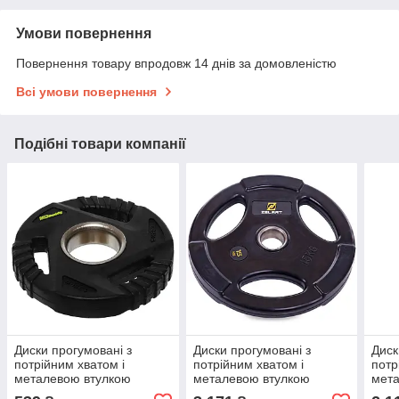
Умови повернення
Повернення товару впродовж 14 днів за домовленістю
Всі умови повернення
Подібні товари компанії
Диски прогумовані з
Диски прогумовані з
Диск
потрійним хватом і
потрійним хватом і
потр
металевою втулкою
металевою втулкою
мет
внутрішній ø 51 мм MD
внутрішній ø 51 мм Zelart
внут