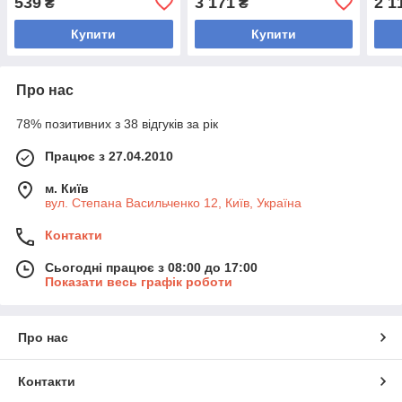
539
3 171
2 1
₴
₴
Buddy TA-9649-1_25 1,25
TA-2673-15 15кг
TA-2
кг (зовнішній ø-15,5 см,
Купити
Купити
Про нас
78% позитивних з 38 відгуків за рік
Працює з 27.04.2010
м. Київ
вул. Степана Васильченко 12, Київ, Україна
Контакти
Сьогодні працює з 08:00 до 17:00
Показати весь графік роботи
Про нас
Контакти