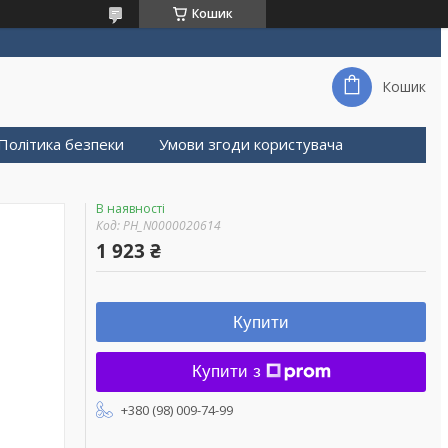
Кошик
Кошик
Політика безпеки
Умови згоди користувача
В наявності
Код:
PH_N0000020614
1 923 ₴
Купити
Купити з
+380 (98) 009-74-99