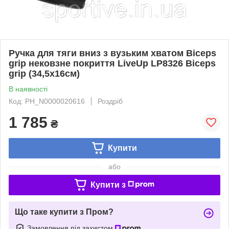
Ручка для тяги вниз з вузьким хватом Biceps
grip нековзне покриття LiveUp LP8326 Biceps
grip (34,5х16см)
В наявності
Код: PH_N0000020616
Роздріб
1 785
₴
Купити
або
Купити з
Що таке купити з Пром?
Замовлення під захистом