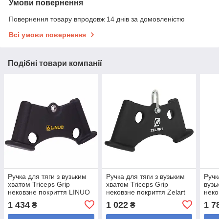
Умови повернення
Повернення товару впродовж 14 днів за домовленістю
Всі умови повернення
Подібні товари компанії
Ручка для тяги з вузьким
Ручка для тяги з вузьким
Ручк
хватом Triceps Grip
хватом Triceps Grip
вузь
нековзне покриття LINUO
нековзне покриття Zelart
неко
FITNESS SC-3706-34
TA-9627 (сталь,
LP83
1 434
1 022
1 7
₴
₴
(сталь, 34х14см)
34.5x5.5x16 см)