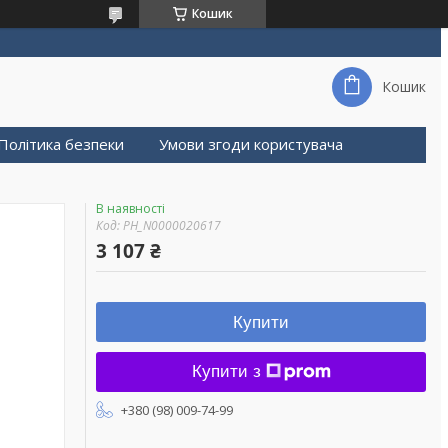
Кошик
Кошик
Політика безпеки
Умови згоди користувача
В наявності
Код:
PH_N0000020617
3 107 ₴
Купити
Купити з
+380 (98) 009-74-99