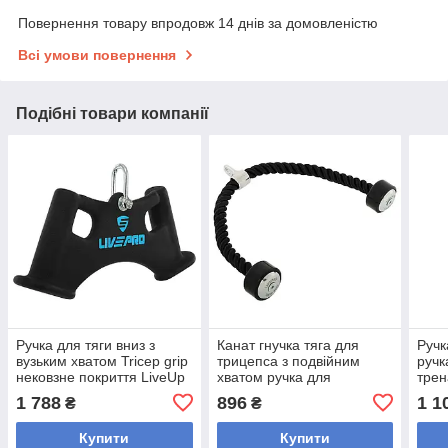
Повернення товару впродовж 14 днів за домовленістю
Всі умови повернення
Подібні товари компанії
Ручка для тяги вниз з
Канат гнучка тяга для
Ручк
вузьким хватом Tricep grip
трицепса з подвійним
ручк
нековзне покриття LiveUp
хватом ручка для
трен
LP8325 Trices grip
блокового тренажера
LP81
1 788
896
1 1
₴
₴
LiveUp LP8720 (тросяг із
вага
нейлону,
Купити
Купити