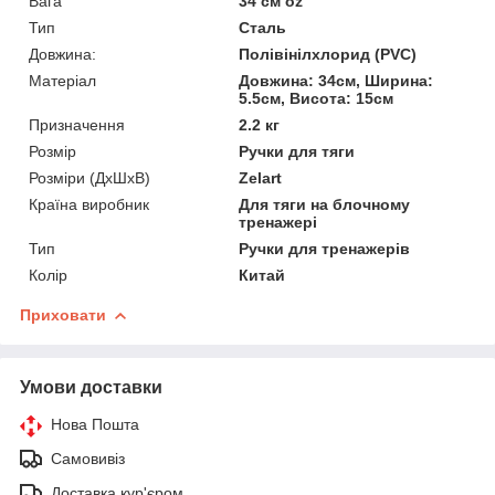
Вага
34 см oz
Тип
Сталь
Довжина:
Полівінілхлорид (PVC)
Матеріал
Довжина: 34см, Ширина:
5.5см, Висота: 15см
Призначення
2.2 кг
Розмір
Ручки для тяги
Розміри (ДхШхВ)
Zelart
Країна виробник
Для тяги на блочному
тренажері
Тип
Ручки для тренажерів
Колір
Китай
Приховати
Умови доставки
Нова Пошта
Самовивіз
Доставка кур'єром