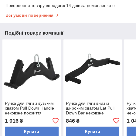
Повернення товару впродовж 14 днів за домовленістю
Всі умови повернення
Подібні товари компанії
Ручка для тяги з вузьким
Ручка для тяги вниз із
Ручк
хватом Pull Down Handle
широким хватом Lat Pull
хват
нековзне покриття
Down Bar нековзне
неко
Mdbuddy TA-5391
покриття Mdbuddy TA-
Mdb
1 016
846
1 0
₴
₴
(43,5х5,5х14см, колір
5392 (52х10х15 см,
(30х
Купити
Купити