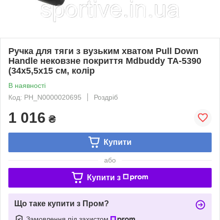
Ручка для тяги з вузьким хватом Pull Down
Handle нековзне покриття Mdbuddy TA-5390
(34х5,5х15 см, колір
В наявності
Код: PH_N0000020695
Роздріб
1 016
₴
Купити
або
Купити з
Що таке купити з Пром?
Замовлення під захистом