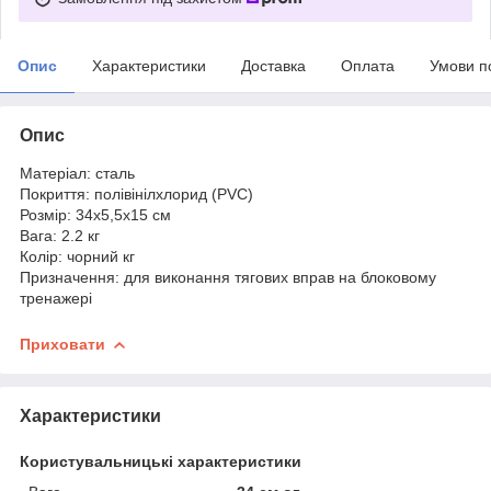
Опис
Характеристики
Доставка
Оплата
Умови п
Опис
Матеріал: сталь
Покриття: полівінілхлорид (PVC)
Розмір: 34х5,5х15 см
Вага: 2.2 кг
Колір: чорний кг
Призначення: для виконання тягових вправ на блоковому
тренажері
Приховати
Характеристики
Користувальницькі характеристики