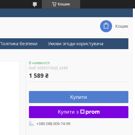
Кошик
Кошик
Політика безпеки
Умови згоди користувача
В наявності
Код:
50503730/JS_6289
1 589 ₴
Купити
Купити з
+380 (98) 009-74-99