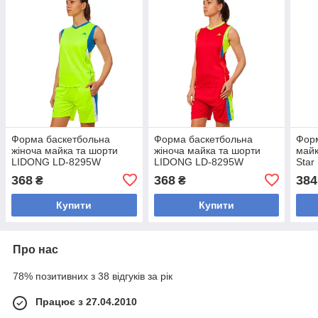
Форма баскетбольна
Форма баскетбольна
Фор
жіноча майка та шорти
жіноча майка та шорти
майк
LIDONG LD-8295W
LIDONG LD-8295W
Star
(поліестер, розмір L-2XL,
(поліестер, розмір L-2XL,
розм
368
368
384
₴
₴
кольори в асортименті)
кольори в асортименті)
асор
Купити
Купити
Про нас
78% позитивних з 38 відгуків за рік
Працює з 27.04.2010