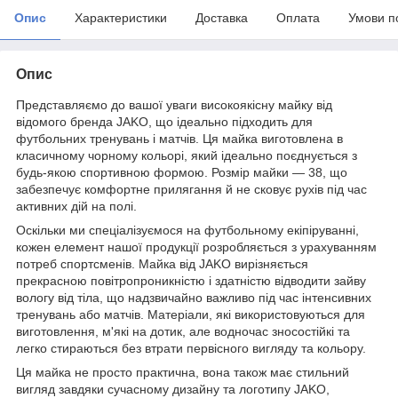
Опис
Характеристики
Доставка
Оплата
Умови п
Опис
Представляємо до вашої уваги високоякісну майку від
відомого бренда JAKO, що ідеально підходить для
футбольних тренувань і матчів. Ця майка виготовлена в
класичному чорному кольорі, який ідеально поєднується з
будь-якою спортивною формою. Розмір майки — 38, що
забезпечує комфортне прилягання й не сковує рухів під час
активних дій на полі.
Оскільки ми спеціалізуємося на футбольному екіпіруванні,
кожен елемент нашої продукції розробляється з урахуванням
потреб спортсменів. Майка від JAKO вирізняється
прекрасною повітропроникністю і здатністю відводити зайву
вологу від тіла, що надзвичайно важливо під час інтенсивних
тренувань або матчів. Матеріали, які використовуються для
виготовлення, м'які на дотик, але водночас зносостійкі та
легко стираються без втрати первісного вигляду та кольору.
Ця майка не просто практична, вона також має стильний
вигляд завдяки сучасному дизайну та логотипу JAKO,