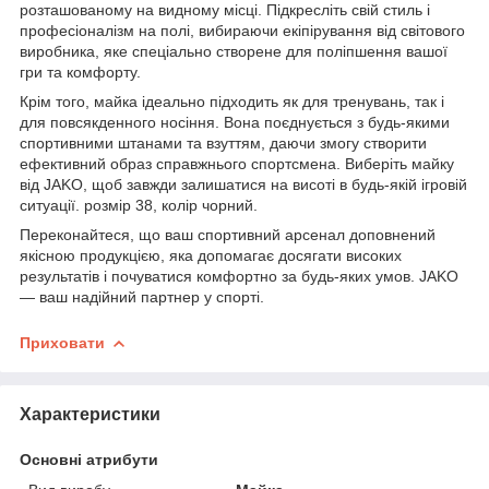
розташованому на видному місці. Підкресліть свій стиль і
професіоналізм на полі, вибираючи екіпірування від світового
виробника, яке спеціально створене для поліпшення вашої
гри та комфорту.
Крім того, майка ідеально підходить як для тренувань, так і
для повсякденного носіння. Вона поєднується з будь-якими
спортивними штанами та взуттям, даючи змогу створити
ефективний образ справжнього спортсмена. Виберіть майку
від JAKO, щоб завжди залишатися на висоті в будь-якій ігровій
ситуації. розмір 38, колір чорний.
Переконайтеся, що ваш спортивний арсенал доповнений
якісною продукцією, яка допомагає досягати високих
результатів і почуватися комфортно за будь-яких умов. JAKO
— ваш надійний партнер у спорті.
Приховати
Характеристики
Основні атрибути