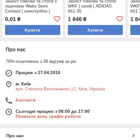
Захист гомілки та стопи з
Захист гомілки та стопи
Захи
ліцензією Wako Semi
WKF | синій | ADIDAS
WKF 
Contact | синє/срібло |
661.35
661.
ADIDAS ADIKBSI300
0,01
1 846
1 8
₴
₴
Купити
Купити
Про нас
78% позитивних з 38 відгуків за рік
Працює з 27.04.2010
м. Київ
вул. Степана Васильченко 12, Київ, Україна
Контакти
Сьогодні працює з 08:00 до 17:00
Показати весь графік роботи
Про нас