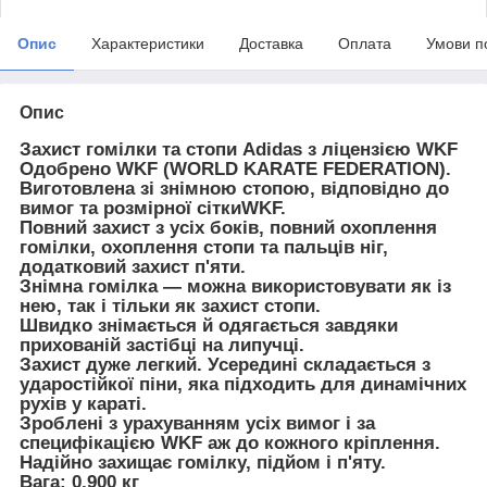
Опис
Характеристики
Доставка
Оплата
Умови п
Опис
Захист гомілки та стопи Adidas з ліцензією WKF
Одобрено
WKF (WORLD KARATE FEDERATION).
Виготовлена зі знімною стопою, відповідно до
вимог та розмірної сітки
WKF
.
Повний захист з усіх боків, повний охоплення
гомілки, охоплення стопи та пальців ніг,
додатковий захист п'яти.
Знімна гомілка — можна використовувати як із
нею, так і тільки як захист стопи.
Швидко знімається й одягається завдяки
прихованій застібці на липучці.
Захист дуже легкий. Усередині складається з
ударостійкої піни, яка підходить для динамічних
рухів у караті.
Зроблені з урахуванням усіх вимог і за
специфікацією WKF аж до кожного кріплення.
Надійно захищає гомілку, підйом і п'яту.
Вага: 0,900 кг