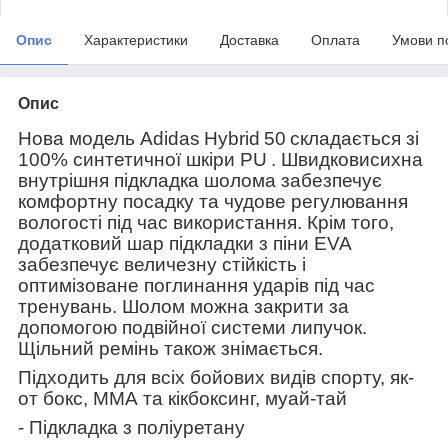
Опис
Характеристики
Доставка
Оплата
Умови п
Опис
Нова модель
Adidas
Hybrid
50
складається зі
100% синтетичної шкіри
PU
. Швидковисихна
внутрішня підкладка шолома забезпечує
комфортну посадку та чудове регулювання
вологості під час використання. Крім того,
додатковий шар підкладки з піни
EVA
забезпечує величезну стійкість і
оптимізоване поглинання ударів під час
тренувань. Шолом можна закрити за
допомогою подвійної системи липучок.
Щільний ремінь також знімається.
Підходить для всіх бойових видів спорту, як-
от бокс, ММА та кікбоксинг, муай-тай
- Підкладка з поліуретану