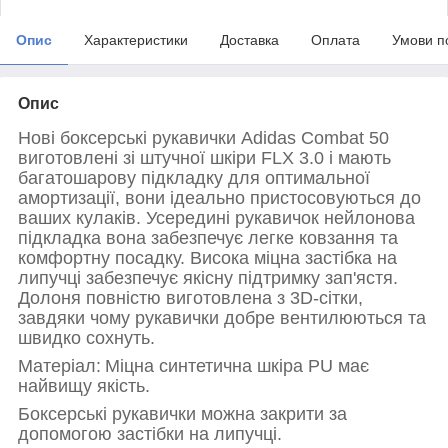
Опис
Характеристики
Доставка
Оплата
Умови п
Опис
Нові боксерські рукавички Adidas Combat 50
виготовлені зі штучної шкіри FLX 3.0 і мають
багатошарову підкладку для оптимальної
амортизації, вони ідеально пристосовуються до
ваших кулаків. Усередині рукавичок нейлонова
підкладка вона забезпечує легке ковзання та
комфортну посадку. Висока міцна застібка на
липучці забезпечує якісну підтримку зап'ястя.
Долоня повністю виготовлена з 3D-сітки,
завдяки чому рукавички добре вентилюються та
швидко сохнуть.
Матеріал:
Міцна синтетична шкіра PU має
найвищу якість.
Боксерські рукавички можна закрити за
допомогою застібки на липучці.