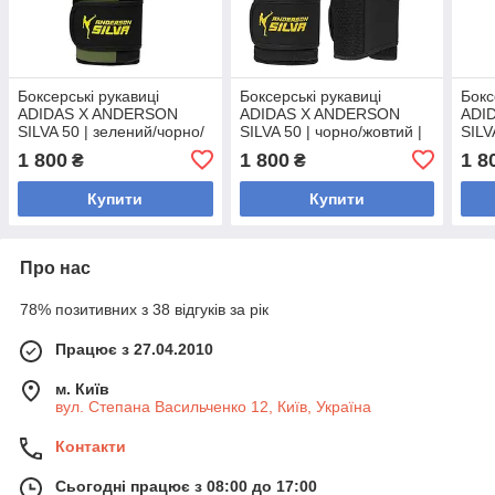
Боксерські рукавиці
Боксерські рукавиці
Бокс
ADIDAS X ANDERSON
ADIDAS X ANDERSON
ADI
SILVA 50 | зелений/чорно/
SILVA 50 | чорно/жовтий |
SILV
жовтий | ADIDAS
ADIDAS ADIAS50TG
ADI
1 800
1 800
1 8
₴
₴
ADIAS50TG
Купити
Купити
Про нас
78% позитивних з 38 відгуків за рік
Працює з 27.04.2010
м. Київ
вул. Степана Васильченко 12, Київ, Україна
Контакти
Сьогодні працює з 08:00 до 17:00