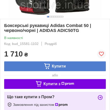
Боксерські рукавиці Adidas Combat 50 |
червоно/чорні | ADIDAS ADIC50TG
В наявності
Код: bud_15581-1102
Роздріб
1 710
₴
Купити
або
Купити з
Що таке купити з Пром?
Замовлення під захистом