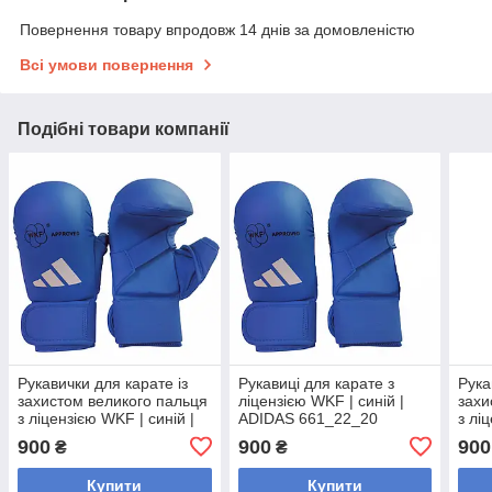
Повернення товару впродовж 14 днів за домовленістю
Всі умови повернення
Подібні товари компанії
Рукавички для карате із
Рукавиці для карате з
Рука
захистом великого пальця
ліцензією WKF | синій |
захи
з ліцензією WKF | синій |
ADIDAS 661_22_20
з лі
ADIDAS 661.23
ADID
900
900
900
₴
₴
Купити
Купити