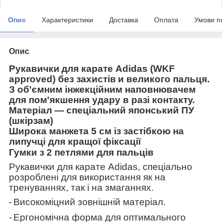
Опис
Характеристики
Доставка
Оплата
Умови п
Опис
Рукавички
для карате Adidas (WKF
approved)
без захистів
и великого пальця.
З об'ємним інжекційним наповнювачем
для пом'якшення удару в разі контакту.
Матеріал — спеціальний японський ПУ
(шкірзам)
Широка манжета 5 см із застібкою на
липучці для кращої фіксації
Гумки з 2 петлями для пальців
Рукавички для карате Adidas, спеціально
розроблені для використання як на
тренуваннях, так і на змаганнях.
-
Високоміцний зовнішній матеріал.
-
Ергономічна форма для оптимального