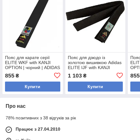
Пояс для карате серії
Пояс для дзюдо із
Пояс
ELITE WKF with KANJI
золотою вишивкою Adidas
ELIT
OPTION | чорний | ADIDAS
ELITE IJF with KANJI
OPTI
ADIB242K
OPTION | чорний | ADIDAS
ADI
855
1 103
855
₴
₴
adiB242J
Купити
Купити
Про нас
78% позитивних з 38 відгуків за рік
Працює з 27.04.2010