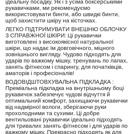
ідеальну посадку. Як і з усіма боксерськими
рукавичками, ми рекомендуємо
використовувати бинти, або швидкі бинти,
щоб захистити шкіру на кісточках.
ЛЕГКО ПІДТРИМУВАТИ ВНЕШНЮ ОБЛОЧКУ
З СПРАВЖНОЇ ШКІРИ:
Ці рукавички
виготовлені з високоякісної натуральної
шкіри, що надає їм довговічного, міцного
зовнішнього вигляду. Чудово підходять для
ударів по важкому мішку, тренувань по лапах,
занять фітнесом і спарингу, для початківців,
аматорів і професіоналів!
ВОДОВІДШТОВХУВАЛЬНА ПІДКЛАДКА
:
Преміальна підкладка на внутрішньому боці
рукавичок забезпечує чудові відчуття й
оптимальний комфорт, захищаючи рукавички
від надмірної вологи, зберігаючи руки
прохолодними та сухими. Ці добре
вентильовані рукавички ідеально підходять
для тривалих занять фітнесом і для ударів по
важкому мішку. Прекрасно підходять як для