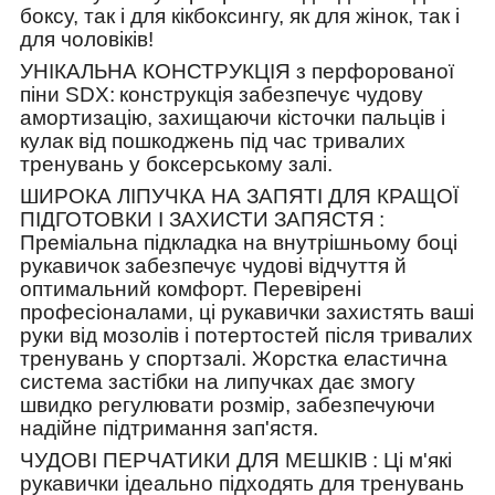
боксу, так і для кікбоксингу, як для жінок, так і
для чоловіків!
УНІКАЛЬНА КОНСТРУКЦІЯ з перфорованої
піни SDX:
конструкція забезпечує чудову
амортизацію, захищаючи кісточки пальців і
кулак від пошкоджень під час тривалих
тренувань у боксерському залі.
ШИРОКА ЛІПУЧКА НА ЗАПЯТІ ДЛЯ КРАЩОЇ
ПІДГОТОВКИ І ЗАХИСТИ ЗАПЯСТЯ
:
Преміальна підкладка на внутрішньому боці
рукавичок забезпечує чудові відчуття й
оптимальний комфорт. Перевірені
професіоналами, ці рукавички захистять ваші
руки від мозолів і потертостей після тривалих
тренувань у спортзалі. Жорстка еластична
система застібки на липучках дає змогу
швидко регулювати розмір, забезпечуючи
надійне підтримання зап'ястя.
ЧУДОВІ ПЕРЧАТИКИ ДЛЯ МЕШКІВ
: Ці м'які
рукавички ідеально підходять для тренувань