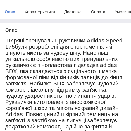
Опис
Характеристики
Доставка
Оплата
Умови п
Опис
Шкіряні тренувальні рукавички Adidas Speed
175були розроблені для спортсменів, які
цінують якість за чудову ціну. Найбільш
унікальною особливістю цих тренувальних
рукавичок є пінопластова підкладка adidas
SDX, яка складається з суцільного шматка
формованої піни від кінчиків пальців до кінця
зап'ястя. Набивка SDX забезпечує чудовий
комфорт, ідеальну підтримку зап'ястка,
чудову ударостійкість і поглинання ударів.
Рукавички виготовлені з високоякісної
коров'ячої шкіри та мають яскравий дизайн
Adidas. Повноцінний шкіряний ремінець на
зап'ясті із застібкою на липучці забезпечує
додатковий комфорт, надійне закриття й