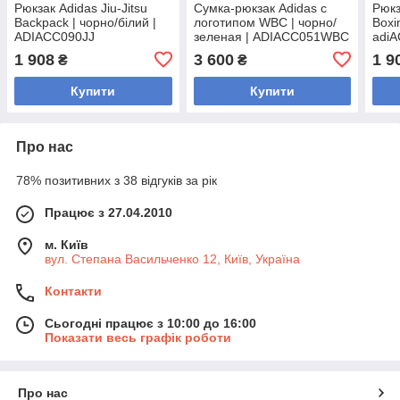
Рюкзак Adidas Jiu-Jitsu
Сумка-рюкзак Adidas с
Рюкз
Backpack | чорно/білий |
логотипом WBC | чорно/
Boxi
ADIACC090JJ
зеленая | ADIACC051WBC
adi
1 908
3 600
1 9
₴
₴
Купити
Купити
Про нас
78% позитивних з 38 відгуків за рік
Працює з 27.04.2010
м. Київ
вул. Степана Васильченко 12, Київ, Україна
Контакти
Сьогодні працює з 10:00 до 16:00
Показати весь графік роботи
Про нас