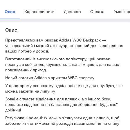
Опис
Характеристики
Доставка
Оплата
Умови п
Опис
Представляємо вам рюкзак Adidas WBC Backpack —
універсальний і міцний аксесуар, створений для задоволення
ваших потреб у дорозі.
Виготовлений із високоякісного поліестеру, цей рюкзак
поєднує в собі стиль, функціональність і міцність для ваших
повсякденних пригод.
Новий логотип Adidas з принтом WBC спереду
У просторому основному відділенні є місце для ноутбука, яке
можна закрити на липучку
Зовні є сітчасте відділення для пляшок, а з іншого боку,
невелике відділення на блискавці для зберігання будь-якої
дрібниці
Регульовані ремені: їх можна з'єднувати одна з одною, щоб
забезпечити оптимальний розподіл навантаження на спину