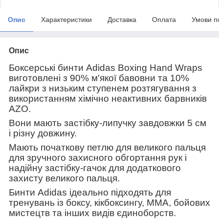
Опис
Характеристики
Доставка
Оплата
Умови п
Опис
Боксерські бинти Adidas Boxing Hand Wraps
виготовлені з 90% м'якої бавовни та 10%
лайкри з низьким ступенем розтягування з
використанням хімічно неактивних барвників
AZO.
Вони мають застібку-липучку завдовжки 5 см
і різну довжину.
Мають початкову петлю для великого пальця
для зручного захисного обгортання рук і
надійну застібку-гачок для додаткового
захисту великого пальця.
Бинти Adidas ідеально підходять для
тренувань із боксу, кікбоксингу, ММА, бойових
мистецтв та інших видів єдиноборств.