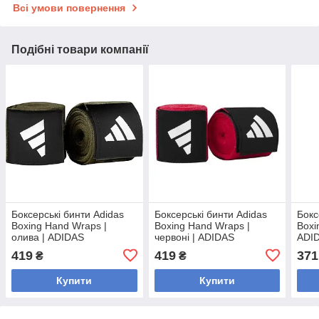
Всі умови повернення
Подібні товари компанії
Боксерські бинти Adidas
Боксерські бинти Adidas
Бокс
Boxing Hand Wraps |
Boxing Hand Wraps |
Boxi
олива | ADIDAS
червоні | ADIDAS
ADI
ADIBP031S
ADIBP032S
419
419
371
₴
₴
Купити
Купити