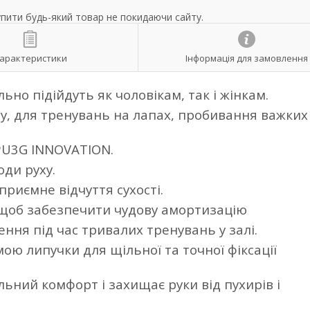
упити будь-який товар не покидаючи сайту.
арактеристики
Інформація для замовлення
ьно підійдуть як чоловікам, так і жінкам.
нгу, для тренувань на лапах, пробивання важки
 PU3G INNOVATION.
ди руху.
приємне відчуття сухості.
 щоб забезпечити чудову амортизацію
ння під час тривалих тренувань у залі.
ю липучки для щільної та точної фіксації
ьний комфорт і захищає руки від пухирів і