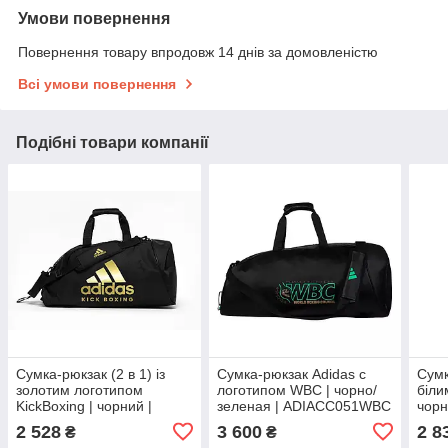
Умови повернення
Повернення товару впродовж 14 днів за домовленістю
Всі умови повернення
Подібні товари компанії
Сумка-рюкзак (2 в 1) із
Сумка-рюкзак Adidas с
Сумк
золотим логотипом
логотипом WBC | чорно/
біли
KickBoxing | чорний |
зеленая | ADIACC051WBC
чорн
ADIDAS ADIACC052KB
ADI
2 528
3 600
2 8
₴
₴