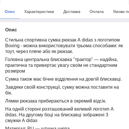
Опис
Характеристики
Доставка
Оплата
Умови п
Опис
Стильна спортивна сумка
рюкзак
A
didas з логотипом
Boxing
- можна використовувати трьома способами: як
тоут, через плече або як рюкзак.
Головна центральна блискавка "трактор" — надійна,
практична та привертає увагу своїм не стандартним
розміром
Сумка також має бічне відділення на довгій блискавці.
Завдяки своїй конструкції, сумку можна поставити на
бік.
Лямки рюкзака прибираються в окремий відсік.
На одній стороні розташований великий логотип
A
didas. На другому боці на блискавці зображені 3
смужки
A
didas
Матеріал:
PU — штучна шкіра