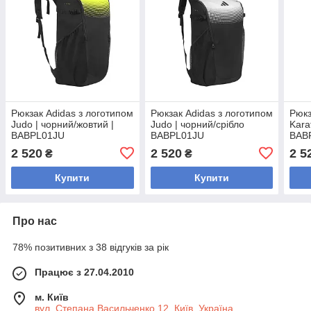
Рюкзак Adidas з логотипом
Рюкзак Adidas з логотипом
Рюкз
Judo | чорний/жовтий |
Judo | чорний/срібло
Kara
BABPL01JU
BABPL01JU
BAB
2 520
2 520
2 5
₴
₴
Купити
Купити
Про нас
78% позитивних з 38 відгуків за рік
Працює з 27.04.2010
м. Київ
вул. Степана Васильченко 12, Київ, Україна