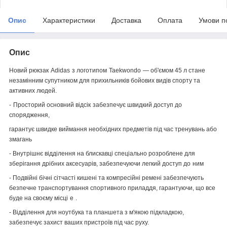
Опис
Характеристики
Доставка
Оплата
Умови п
Опис
Новий рюкзак
Adidas
з логотипом
Taekwondo
— об'ємом 45 л стане
незамінним супутником для прихильників бойових видів спорту та
активних людей.
-
Просторий основний відсік
забезпечує швидкий доступ до
спорядження,
гарантує швидке виймання необхідних предметів під час тренувань або
змагань
- Внутрішнє відділення на блискавці спеціально розроблене для
зберігання дрібних аксесуарів, забезпечуючи легкий доступ до
ним
- Подвійні бічні сітчасті кишені та компресійні ремені забезпечують
безпечне транспортування спортивного приладдя, гарантуючи, що все
буде на своєму місці
е
.
- Відділення для ноутбука та планшета з м'якою підкладкою,
забезпечує захист ваших пристроїв під час руху.