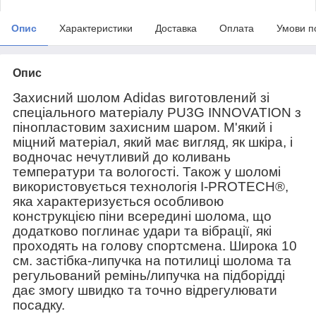
Опис
Характеристики
Доставка
Оплата
Умови п
Опис
Захисний шолом Adidas виготовлений зі
спеціального матеріалу PU3G INNOVATION з
пінопластовим захисним шаром. М'який і
міцний матеріал, який має вигляд, як шкіра, і
водночас нечутливий до коливань
температури та вологості. Також у шоломі
використовується технологія I-PROTECH®,
яка характеризується особливою
конструкцією піни всередині шолома, що
додатково поглинає удари та вібрації, які
проходять на голову спортсмена. Широка 10
см. застібка-липучка на потилиці шолома та
регульований ремінь/липучка на підборідді
дає змогу швидко та точно відрегулювати
посадку.