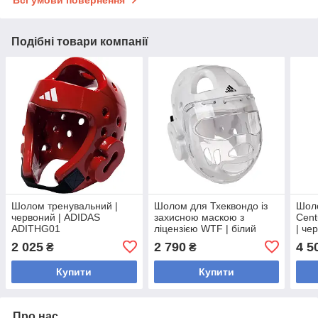
Всі умови повернення
Подібні товари компанії
Шолом тренувальний |
Шолом для Тхеквондо із
Шоло
червоний | ADIDAS
захисною маскою з
Cent
ADITHG01
ліцензією WTF | білий
| че
ADIDAS ADITHGM01
1142
2 025
2 790
4 5
₴
₴
Купити
Купити
Про нас