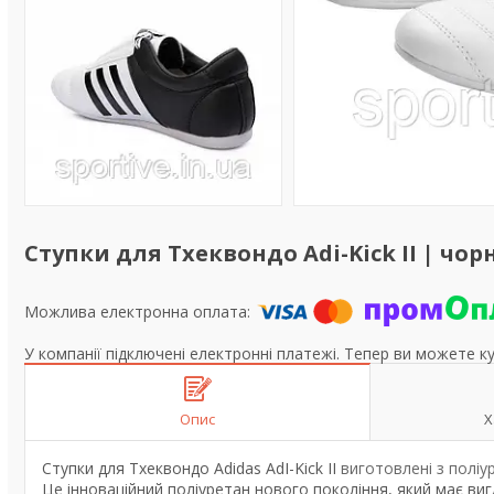
Ступки для Тхеквондо Adi-Kick II | чор
У компанії підключені електронні платежі. Тепер ви можете к
Опис
Х
Ступки для Тхеквондо Adidas AdI-Kick II
виготовлені з полі
Це інноваційний поліуретан нового покоління, який має вигл