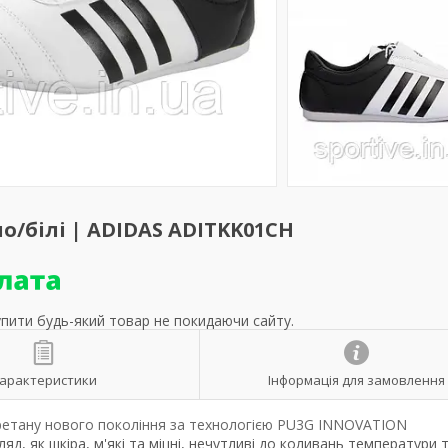
но/білі | ADIDAS ADITKK01CH
упити будь-який товар не покидаючи сайту.
арактеристики
Інформація для замовлення
уретану нового покоління за технологією PU3G INNOVATION
яд, як шкіра, м'які та міцні, нечутливі до коливань температури 