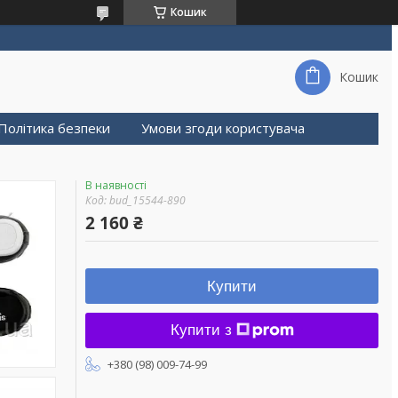
Кошик
Кошик
Політика безпеки
Умови згоди користувача
В наявності
Код:
bud_15544-890
2 160 ₴
Купити
Купити з
+380 (98) 009-74-99