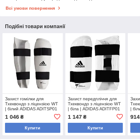
Всі умови повернення
Подібні товари компанії
Захист гомілки для
Захист передпліччя для
Захи
Тхеквондо з ліцензією WT
Тхеквондо з ліцензією WT
Тхек
| білий ADIDAS ADITSP01
| біла | ADIDAS ADITFP01
| бі
1 046
1 147
914
₴
₴
Купити
Купити