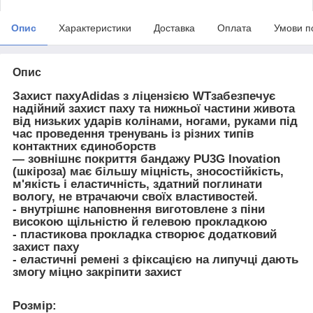
Опис
Характеристики
Доставка
Оплата
Умови п
Опис
Захист паху
Adidas з ліцензією WT
забезпечує
надійний захист паху та нижньої частини живота
від низьких ударів колінами, ногами, руками під
час проведення тренувань із різних типів
контактних єдиноборств
— зовнішнє покриття бандажу PU3G Inovation
(шкіроза) має більшу міцність, зносостійкість,
м'якість і еластичність, здатний поглинати
вологу, не втрачаючи своїх властивостей.
- внутрішнє наповнення виготовлене з піни
високою щільністю й гелевою прокладкою
- пластикова прокладка створює додатковий
захист паху
- еластичні ремені з фіксацією на липучці дають
змогу міцно закріпити захист
Розмір: