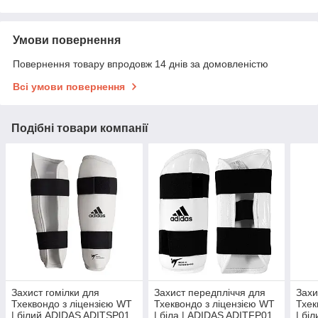
Умови повернення
Повернення товару впродовж 14 днів за домовленістю
Всі умови повернення
Подібні товари компанії
Захист гомілки для
Захист передпліччя для
Захи
Тхеквондо з ліцензією WT
Тхеквондо з ліцензією WT
Тхек
| білий ADIDAS ADITSP01
| біла | ADIDAS ADITFP01
| бі