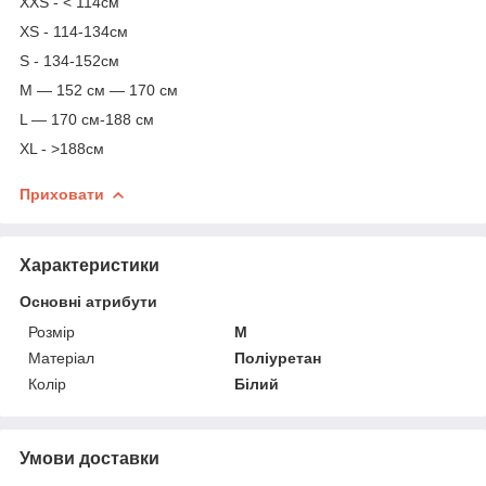
XXS - < 114см
XS - 114-134см
S - 134-152см
M — 152 см — 170 см
L — 170 см-188 см
XL - >188см
Приховати
Характеристики
Основні атрибути
Розмір
M
Матеріал
Поліуретан
Колір
Білий
Умови доставки