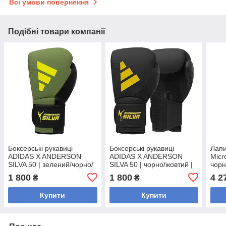
Всі умови повернення
Подібні товари компанії
Боксерські рукавиці
Боксерські рукавиці
Лапи
ADIDAS X ANDERSON
ADIDAS X ANDERSON
Micro
SILVA 50 | зелений/чорно/
SILVA 50 | чорно/жовтий |
чорн
жовтий | ADIDAS
ADIDAS ADIAS50TG
1 800
1 800
4 2
₴
₴
ADIAS50TG
Купити
Купити