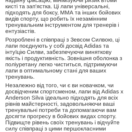
надійну фіксацію, мінімізуючи ризик втоми
кисті та зап'ястка. Ці лапи універсальні,
підходять для боксу, ММА та інших бойових
видів спорту, що робить їх незамінним
тренувальним інструментом для тренерів і
ентузіастів.
Розроблені в співпраці з Зевсом Силвою, ці
лапи поєднують у собі досвід Adidas та
інтуїцію Силви, забезпечуючи виняткову
якість і продуктивність. Зовнішня оболонка з
поліуретану легко чиститься, підтримуючи
лапи в оптимальному стані для ваших
тренувань.
Незалежно від того, чи є ви новачком, чи
досвідченим спортсменом, лапи від Adidas x
Anderson Silva ідеально підходять для всіх
рівнів майстерності, задовольняючи ваші
тренувальні потреби та допомагаючи вам
досягти прогресу в бойових видах спорту.
Підвищте рівень своїх тренувань і відчуйте
силу співпраці з цими першокласними