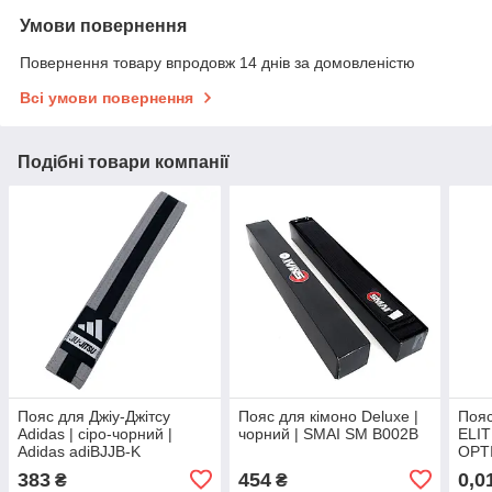
Умови повернення
Повернення товару впродовж 14 днів за домовленістю
Всі умови повернення
Подібні товари компанії
Пояс для Джіу-Джітсу
Пояс для кімоно Deluxe |
Пояс
Adidas | сіро-чорний |
чорний | SMAI SM B002B
ELIT
Adidas adiBJJB-K
OPTI
ADI
383
454
0,0
₴
₴