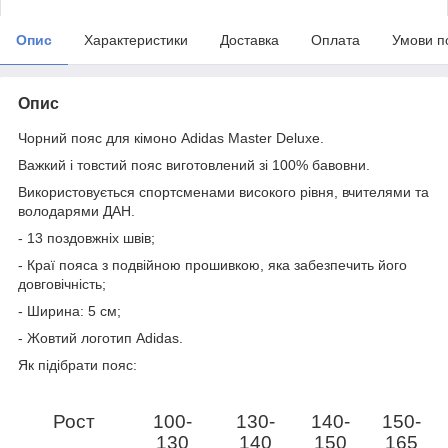
Опис
Характеристики
Доставка
Оплата
Умови п
Опис
Чорний пояс для кімоно Adidas Master Deluxe.
Важкий і товстий пояс виготовлений зі 100% бавовни.
Використовується спортсменами високого рівня, вчителями та
володарями ДАН.
- 13 поздовжніх швів;
- Краї пояса з подвійною прошивкою, яка забезпечить його
довговічність;
- Ширина: 5 см;
-
Жовтий логотип Adidas.
Як підібрати пояс:
Рост
100-
130-
140-
150-
130
140
150
165