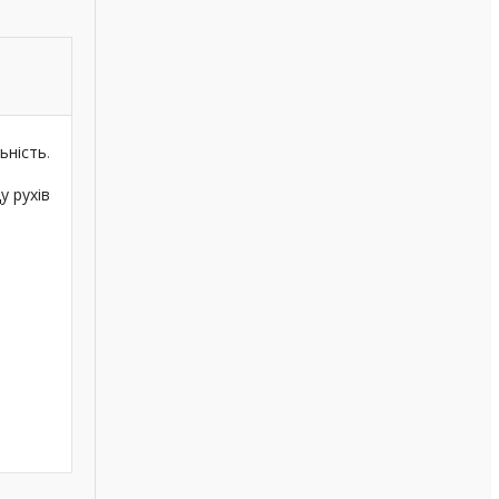
ьність
.
у рухів