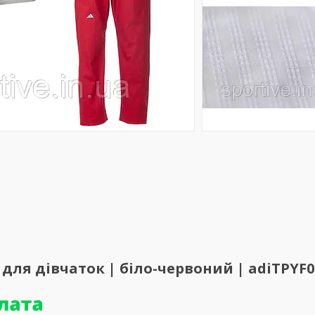
ля дівчаток | біло-червоний | adiTPYF0