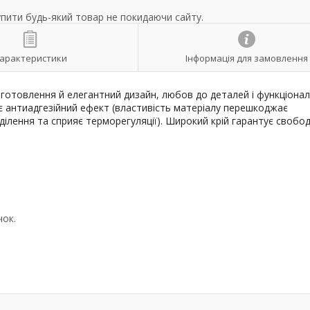
упити будь-який товар не покидаючи сайту.
арактеристики
Інформація для замовлення
иготовлення й елегантний дизайн, любов до деталей і функціонал
є антиадгезійний ефект (властивість матеріалу перешкоджає
ілення та сприяє терморегуляції). Широкий крій гарантує свобод
чок.