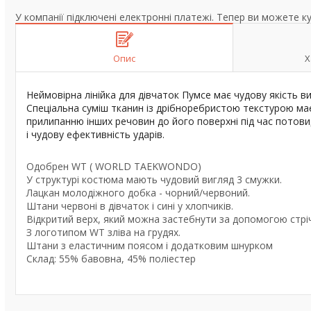
У компанії підключені електронні платежі. Тепер ви можете к
Опис
Х
Неймовірна лінійка
для дівчаток
Пумсе має чудову якість в
Спеціальна суміш тканин із дрібноребристою текстурою ма
прилипанню інших речовин до його поверхні під час потовид
і чудову ефективність ударів.
Одобрен WT (
WORLD
TAEKWONDO
)
У структурі костюма мають чудовий вигляд 3 смужки.
Лацкан молодіжного добка
-
чорний/червоний.
Штани червоні в дівчаток і сині у хлопчиків.
Відкритий
верх
, який можна застебнути за допомогою стрі
З логотипом WT зліва на грудях.
Штани з еластичним поясом і додатковим шнурком
Склад: 55% бавовна, 45% поліестер