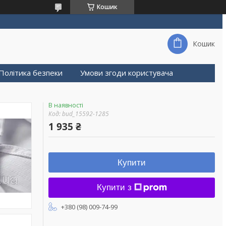
Кошик
Кошик
Політика безпеки
Умови згоди користувача
В наявності
Код:
bud_15592-1285
1 935 ₴
Купити
Купити з
+380 (98) 009-74-99