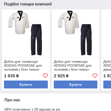
Подібні товари компанії
Добок для тхеквондо
Добок для тхеквондо
Добо
ADIDAS POOMSAE для
ADIDAS POOMSAE для
ADI
чоловіків | біло-темно-
чоловіків | біло-темно-
дівч
синій | adiTPAM02
синій | adiTPAM02
adi
1 935
2 925
1 9
₴
₴
Купити
Купити
Про нас
68% позитивних з 28 відгуків за рік