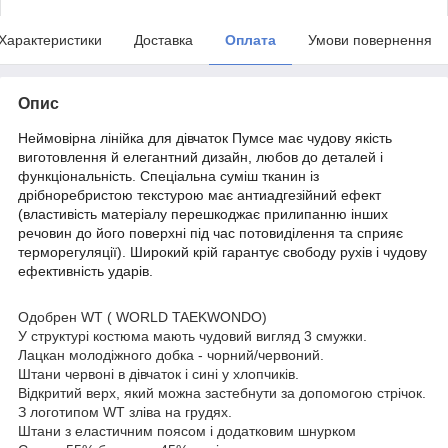
Характеристики
Доставка
Оплата
Умови повернення
Опис
Неймовірна лінійка
для дівчаток
Пумсе має чудову якість
виготовлення й елегантний дизайн, любов до деталей і
функціональність
.
Спеціальна суміш тканин із
дрібноребристою текстурою має антиадгезійний ефект
(властивість матеріалу перешкоджає прилипанню інших
речовин до його поверхні під час потовиділення та сприяє
терморегуляції). Широкий крій гарантує свободу рухів і чудову
ефективність ударів.
Одобрен WT (
WORLD
TAEKWONDO
)
У структурі костюма мають чудовий вигляд 3 смужки.
Лацкан молодіжного добка
-
чорний/червоний.
Штани червоні в дівчаток і сині у хлопчиків.
Відкритий
верх
, який можна застебнути за допомогою стрічок.
З логотипом WT зліва на грудях.
Штани з еластичним поясом і додатковим шнурком