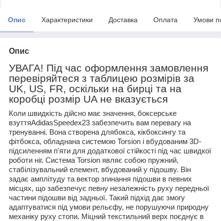
Опис
Характеристики
Доставка
Оплата
Умови п
Опис
УВАГА! Під час оформлення замовлення
перевіряйтеся з таблицею розмірів за
UK, US, FR, оскільки на бирці та на
коробці розмір UA не вказується
Коли швидкість дійсно має значення, боксерське
взуттяAdidasSpeedex23 забезпечить вам перевагу на
тренуванні. Вона створена длябокса, кікбоксингу та
фітбокса, обладнана системою Torsion і вбудованим 3D-
підсиленням п'яти для додаткової стійкості під час швидкої
роботи ніг. Система Torsion являє собою пружний,
стабілізувальний елемент, вбудований у підошву. Він
задає амплітуду та вектор згинання підошви в певних
місцях, що забезпечує певну незалежність руху передньої
частини підошви від задньої. Такий підхід дає змогу
адаптуватися під умови рельєфу, не порушуючи природну
механіку руху стопи. Міцний текстильний верх поєднує в